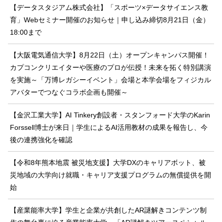
【データスタジアム株式会社】「スポーツ×データサイエンス教
育」Webセミナー開催のお知らせ｜申し込み締切8月21日（金）
18:00まで
【大阪電気通信大学】8月22日（土）オープンキャンパス開催！
カプコンクリエイターや医療のプロが伝授！未来を拓く特別講演
を実施～「万博レガシーイベント」会場と本学会場をフィジカル
アバターでつなぐコラボ企画も開催～
【金沢工業大学】AI Tinkery創設者・スタンフォード大学のKarin
Forssell博士が来日｜学生によるAI活用教材の成果を報告し、今
後の連携強化を確認
【令和8年熊本地震 被災地支援】大学DXのキャリアボット、被
災地域の大学向け就職・キャリア支援プログラムの無償提供を開
始
【産業能率大学】学生と企業が共創したAR謎解きコンテンツ制