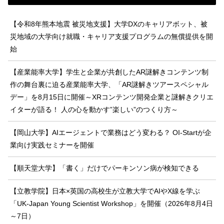
【令和8年熊本地震 被災地支援】大学DXのキャリアボット、被
災地域の大学向け就職・キャリア支援プログラムの無償提供を開
始
【産業能率大学】学生と企業が共創したAR謎解きコンテンツ制
作の舞台裏に迫る産業能率大学、「AR謎解きツアースペシャル
デー」を8月15日に開催～XRコンテンツ開発企業と謎解きクリエ
イターが語る！ 人の心を動かす”楽しい”のつくり方～
【岡山大学】AIエージェントで業務はどう変わる？ OI-Startが企
業向け実践セミナーを開催
【順天堂大学】「書く」だけでパーキンソン病が検知できる
【立教学院】日本×英国の高校生が立教大学でAIやX線を学ぶ
「UK-Japan Young Scientist Workshop」を開催（2026年8月4日
～7日）