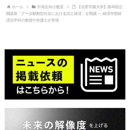
ホーム
中高生向け教室
【北星学園大学】第46回公
開講座「データ駆動型社会における法と経済」を開講 — 経済学部経
済法学科の教授や弁護士が登壇