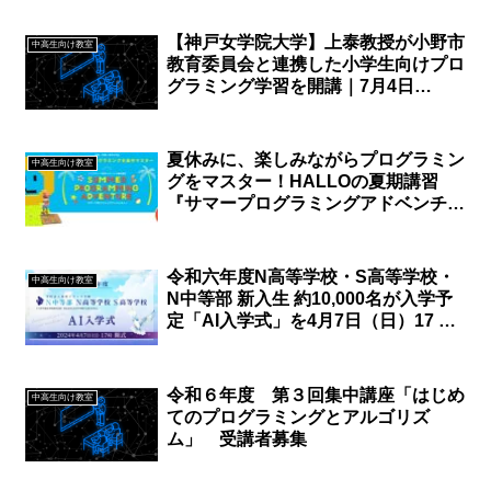
【神戸女学院大学】上泰教授が小野市
中高生向け教室
教育委員会と連携した小学生向けプロ
グラミング学習を開講｜7月4日
（木）
夏休みに、楽しみながらプログラミン
中高生向け教室
グをマスター！HALLOの夏期講習
『サマープログラミングアドベンチャ
ー』申込み受付中
令和六年度N高等学校・S高等学校・
中高生向け教室
N中等部 新入生 約10,000名が入学予
定「AI入学式」を4月7日（日）17 時
より生配信
令和６年度 第３回集中講座「はじめ
中高生向け教室
てのプログラミングとアルゴリズ
ム」 受講者募集