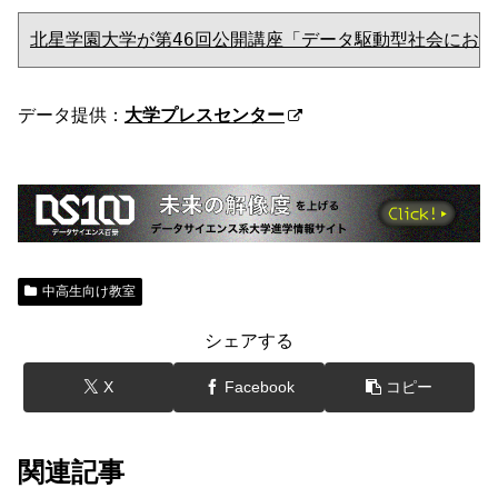
北星学園大学が第46回公開講座「データ駆動型社会におけ
データ提供：
大学プレスセンター
中高生向け教室
シェアする
X
Facebook
コピー
関連記事