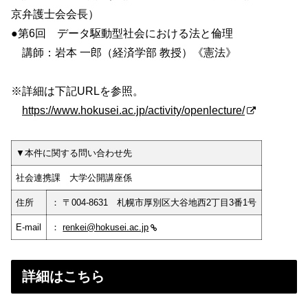
京弁護士会会長）
●第6回 データ駆動型社会における法と倫理
講師：岩本 一郎（経済学部 教授）《憲法》
※詳細は下記URLを参照。
https://www.hokusei.ac.jp/activity/openlecture/
▼本件に関する問い合わせ先
社会連携課 大学公開講座係
住所
： 〒004-8631 札幌市厚別区大谷地西2丁目3番1号
E-mail
：
renkei@hokusei.ac.jp
詳細はこちら