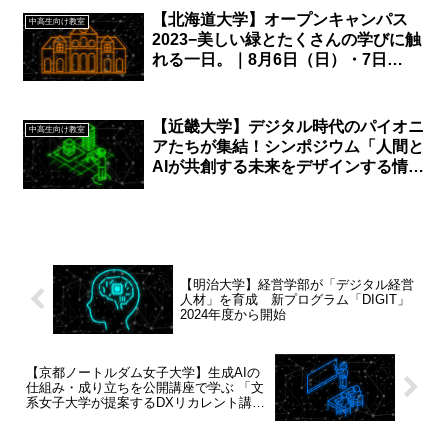
【北海道大学】オープンキャンパス
中高生向け教室
2023−美しい緑とたくさんの学びに触
れる一日。｜8月6日（日）・7日
（月）
【近畿大学】デジタル時代のパイオニ
中高生向け教室
アたちが集結！シンポジウム「人間と
AIが共創する未来をデザインする情報
学」を開催｜9月5日（木）
【明治大学】経営学部が「デジタル経営
人材」を育成 新プログラム「DIGIT」
2024年度から開始
【京都ノートルダム女子大学】生成AIの
仕組み・成り立ちを公開講座で学ぶ 「文
系女子大学が提案するDXリカレント講
座」を開催