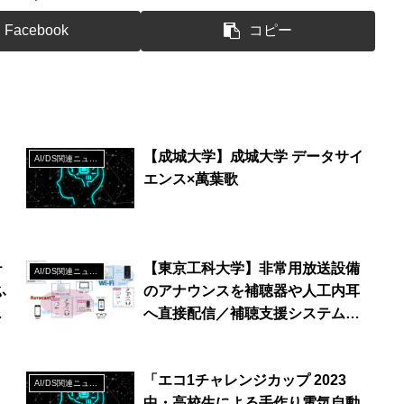
Facebook
コピー
、
【成城大学】成城大学 データサイ
AI/DS関連ニュース
エンス×萬葉歌
で
テ
【東京工科大学】非常用放送設備
AI/DS関連ニュース
ふ
のアナウンスを補聴器や人工内耳
ン
へ直接配信／補聴支援システム実
ニ
証実験を実施
日
「エコ1チャレンジカップ 2023
AI/DS関連ニュース
中・高校生による手作り電気自動