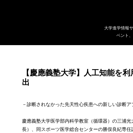
大学進学情報サ
ベント、
【慶應義塾大学】人工知能を利
出
－診断されなかった先天性心疾患への新しい診断ア
慶應義塾大学医学部内科学教室（循環器）の三浦光
長）、同スポーツ医学総合センターの勝俣良紀専任講師、Brigham