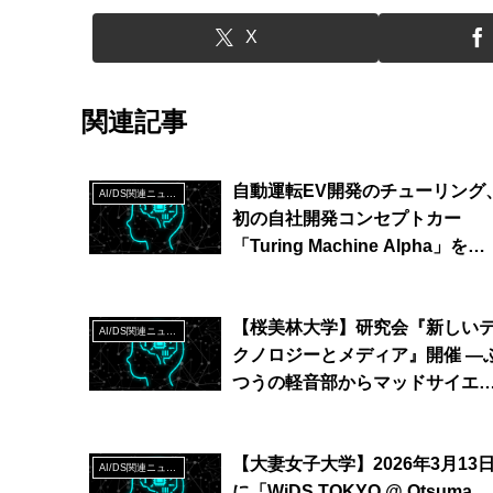
X
関連記事
自動運転EV開発のチューリング
AI/DS関連ニュース
初の自社開発コンセプトカー
「Turing Machine Alpha」を
JAPAN MOBILITY SHOW 2023
公開
【桜美林大学】研究会『新しい
AI/DS関連ニュース
クノロジーとメディア』開催 ―
つうの軽音部からマッドサイエ
ティスト、ドラえもんまで、ユ
ークな視点でその関係を探究―
【大妻女子大学】2026年3月13
AI/DS関連ニュース
に「WiDS TOKYO @ Otsuma