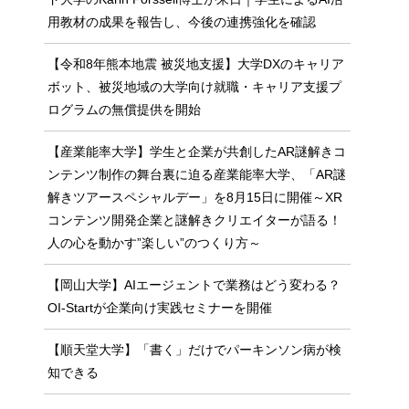
用教材の成果を報告し、今後の連携強化を確認
【令和8年熊本地震 被災地支援】大学DXのキャリア
ボット、被災地域の大学向け就職・キャリア支援プ
ログラムの無償提供を開始
【産業能率大学】学生と企業が共創したAR謎解きコ
ンテンツ制作の舞台裏に迫る産業能率大学、「AR謎
解きツアースペシャルデー」を8月15日に開催～XR
コンテンツ開発企業と謎解きクリエイターが語る！
人の心を動かす”楽しい”のつくり方～
【岡山大学】AIエージェントで業務はどう変わる？
OI-Startが企業向け実践セミナーを開催
【順天堂大学】「書く」だけでパーキンソン病が検
知できる