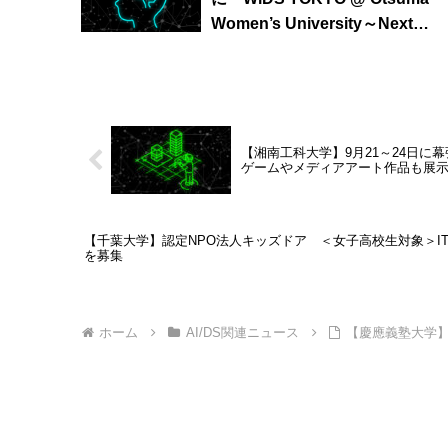
Women’s University～Next
Generationへの招待状」第2回シ
ンポジウムを開催 ― 第2回ライ
ニングトーク・コンペティショ
も実施
【湘南工科大学】9月21～24日に幕
ゲームやメディアアート作品も展
【千葉大学】認定NPO法人キッズドア ＜女子高校生対象＞IT
を募集
ホーム
AI/DS関連ニュース
【慶應義塾大学