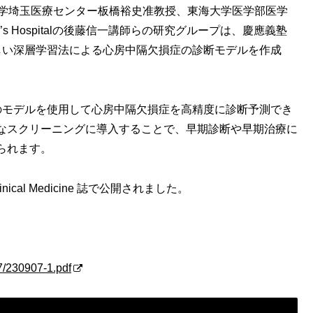
科大学埼玉医療センター板橋裕史准教授、東海大学医学部医学
n’s Hospitalの後藤信一講師らの研究グループは、慶應義塾
しい深層学習法による心房中隔欠損症の診断モデルを作成
のモデルを使用して心房中隔欠損症を高精度に診断予測でき
なスクリーニングに導入することで、早期診断や早期治療に
られます。
ical Medicine 誌で公開されました。
/7/230907-1.pdf