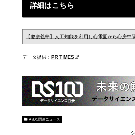
詳細はこちら
【慶應義塾】人工知能を利用し心電図から心房中
データ提供：
PR TIMES
AI/DS関連ニュース