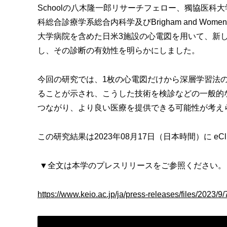
Schoolの八木隆一郎リサーチフェロー、獨協医
科総合診療学系総合内科学及びBrigham and Wome
大学病院を含めた日米3施設の心電図を用いて、新
し、その診断の有効性を明らかにしました。
今回の研究では、1枚の心電図だけから深層学習法
ることが示され、こうした技術を検診などの一般的
つながり、より良い医療を提供できる可能性が考え
この研究結果は2023年08月17日（日本時間）に eClin
▼全文は本学のプレスリリースをご参照ください。
https://www.keio.ac.jp/ja/press-releases/files/2023/9