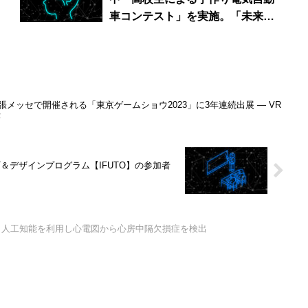
車コンテスト」を実施。「未来へ
続くスマートドライブの実現」を
ト
テーマに、自動車技術会 関東支
ン
部、東京都市大学、日産自動車が
共催
張メッセで開催される「東京ゲームショウ2023」に3年連続出展 — VR
示
＆デザインプログラム【IFUTO】の参加者
】人工知能を利用し心電図から心房中隔欠損症を検出