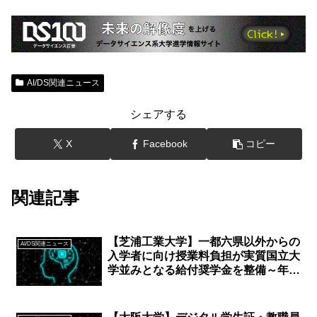
AI/DS関連ニュース
シェアする
X
Facebook
コピー
関連記事
【芝浦工業大学】一都六県以外からの
AI/DS関連ニュース
入学者に向け授業料負担が実質国立大
学並みとなる給付奨学金を整備～年間
110万円を最大4年間給付～