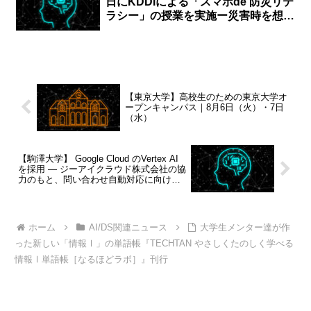
日にKDDIによる「スマホde 防災リテ
ラシー」の授業を実施ー災害時を想定
したシミュレーション型ワークショッ
プ
【東京大学】高校生のための東京大学オ
ープンキャンパス｜8月6日（火）・7日
（水）
【駒澤大学】 Google Cloud のVertex AI
を採用 ― ジーアイクラウド株式会社の協
力のもと、問い合わせ自動対応に向けた
PoCを実施
ホーム
AI/DS関連ニュース
大学生メンター達が作
った新しい「情報Ⅰ」の単語帳『TECHTAN やさしくたのしく学べる
情報Ⅰ単語帳［なるほどラボ］』刊行