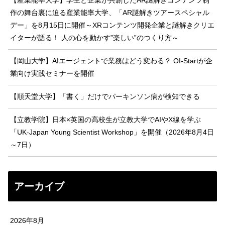
【産業能率大学】学生と企業が共創したAR謎解きコンテンツ制
作の舞台裏に迫る産業能率大学、「AR謎解きツアースペシャル
デー」を8月15日に開催～XRコンテンツ開発企業と謎解きクリエ
イターが語る！ 人の心を動かす”楽しい”のつくり方～
【岡山大学】AIエージェントで業務はどう変わる？ OI-Startが企
業向け実践セミナーを開催
【順天堂大学】「書く」だけでパーキンソン病が検知できる
【立教学院】日本×英国の高校生が立教大学でAIやX線を学ぶ
「UK-Japan Young Scientist Workshop」を開催（2026年8月4日
～7日）
アーカイブ
2026年8月