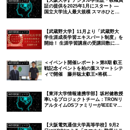
【大阪大学】デジタル学生証・教職員
AI/DS関連ニュース
証の提供を2025年1月にスタート ―
国立大学法人最大規模 スマホひとつ
で快適なキャンパスライフを実現し、
DXを加速
【武蔵野大学】11月より「武蔵野大
AI/DS関連ニュース
学生涯成長学習エキスパート制度」を
開始！ 生涯学習講座の受講回数に応
じて称号を授与！
＜イベント開催レポート＞第8期 叡王
AI/DS関連ニュース
戦記念イベントを柏の葉スマートシテ
ィで開催 藤井聡太叡王×将棋
AI「Ponanza」開発者 Turing社CEO
山本一成氏 対談
【東洋大学情報連携学部】坂村健教授
AI/DS関連ニュース
率いるプロジェクトチーム：TRONリ
アルタイムOSファミリーがIEEEマイ
ルストーンとして認定
【大阪電気通信大学高等学校】9月2
AI/DS関連ニュース