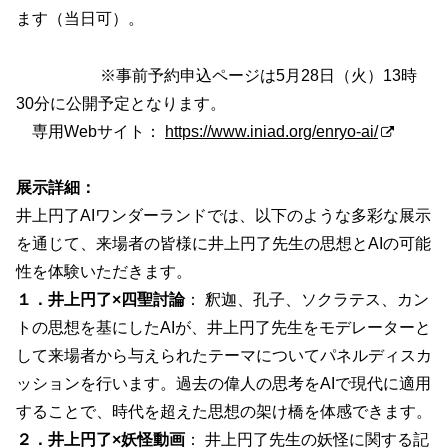
ます（当日可）。
※事前予約申込ページは5月28日（火）13時
30分に公開予定となります。
専用Webサイト：
https://www.iniad.org/enryo-ai/
展示詳細：
井上円了AIワンダーランドでは、以下のような多彩な展示
を通じて、来場者の皆様に井上円了先生の思想とAIの可能
性を体験いただきます。
１．井上円了×四聖討論
： 釈迦、孔子、ソクラテス、カン
トの思想を基にしたAIが、井上円了先生をモデレーターと
して来場者から与えられたテーマについてパネルディスカ
ッションを行います。過去の偉人の思考をAIで現代に適用
することで、時代を超えた思想の架け橋を体感できます。
２．井上円了×妖怪動画
： 井上円了先生の妖怪に関する記