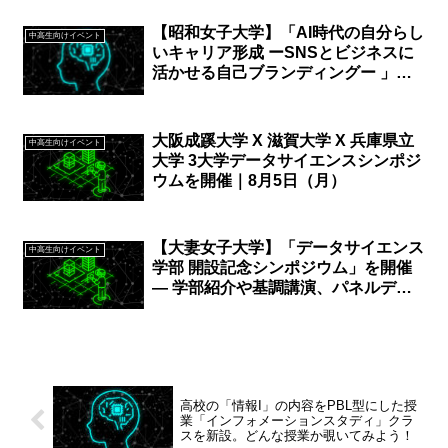
【昭和女子大学】「AI時代の自分らし
中高生向けイベント
いキャリア形成 ーSNSとビジネスに
活かせる自己ブランディングー 」昭
和女子大学キャリアカレッジ ダイバ
ーシティ推進セミナー11/5開催
大阪成蹊大学 X 滋賀大学 X 兵庫県立
中高生向けイベント
大学 3大学データサイエンスシンポジ
ウムを開催｜8月5日（月）
【大妻女子大学】「データサイエンス
中高生向けイベント
学部 開設記念シンポジウム」を開催
― 学部紹介や基調講演、パネルディ
スカッションを実施し、同学部の未来
について議論｜5月30日（金）
高校の「情報I」の内容をPBL型にした授
業「インフォメーションスタディ」クラ
スを新設。どんな授業か覗いてみよう！