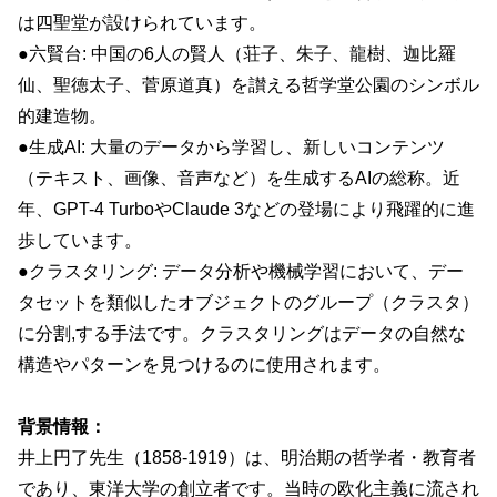
は四聖堂が設けられています。
●六賢台: 中国の6人の賢人（荘子、朱子、龍樹、迦比羅
仙、聖徳太子、菅原道真）を讃える哲学堂公園のシンボル
的建造物。
●生成AI: 大量のデータから学習し、新しいコンテンツ
（テキスト、画像、音声など）を生成するAIの総称。近
年、GPT-4 TurboやClaude 3などの登場により飛躍的に進
歩しています。
●クラスタリング: データ分析や機械学習において、デー
タセットを類似したオブジェクトのグループ（クラスタ）
に分割,する手法です。クラスタリングはデータの自然な
構造やパターンを見つけるのに使用されます。
背景情報：
井上円了先生（1858-1919）は、明治期の哲学者・教育者
であり、東洋大学の創立者です。当時の欧化主義に流され