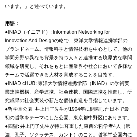
います。」と述べています。
用語：
●INIAD（イニアド）: Information Networking for
Innovation And Designの略で、東洋大学情報連携学部の
ブランドネーム。情報科学と情報技術を中心として、他の
学問分野や異なる背景を持つ人々と連携する境界的な学問
領域を研究し、それをもとに産業界や社会において多様な
チームで活躍できる人材を育成することを目指す。
●INIAD cHUB: 東洋大学情報連携学部（INIAD）の学術実
業連携機構。産学連携、社会連携、国際連携を推進し、研
究成果の社会実装や新たな価値創造を目指しています。
●哲学堂公園: 井上円了先生が1904年に開園した日本で最
初の哲学をテーマにした公園。東京都中野区にあります。
●四聖: 井上円了先生が特に尊重した東西の哲学者4人（釈
迦、孔子、ソクラテス、カント）のこと。哲学堂公園内に