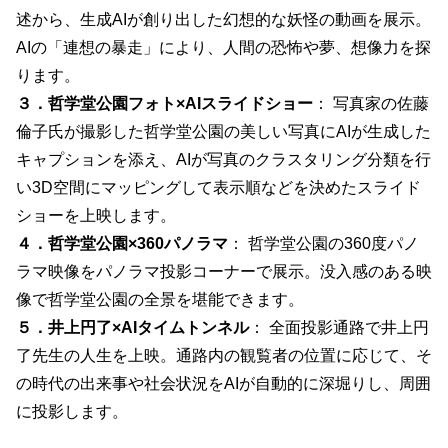
述から、生成AIが創り出した幻想的な妖怪の動画を展示。
AIの「連想の暴走」により、人間の恐怖や夢、想像力を探
ります。
３．哲学堂公園フォト×AIスライドショー
： 写真家の佐藤
倫子氏が撮影した哲学堂公園の美しい写真にAIが生成した
キャプションを添え、AIが写真のクラスタリング分類を行
い3D空間にマッピングして表示順などを決めたスライド
ショーを上映します。
４．哲学堂公園×360パノラマ
： 哲学堂公園の360度パノ
ラマ映像をパノラマ投影コーナーで展示。没入感のある映
像で哲学堂公園の全景を堪能できます。
５．井上円了×AIタイムトンネル
： 全面投影通路で井上円
了先生の人生を上映。通路内の観覧者の位置に応じて、そ
の時代の出来事や社会状況をAIが自動的に深堀りし、周囲
に投影します。