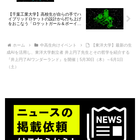
【千葉工業大学】高校生が自らの手でハ
イブリッドロケットの設計から打ち上げ
をおこなう「ロケットガール＆ボーイ養
成講座2024」参加者募集中！
ホーム
中高生向けイベント
【東洋大学】最新の生
成AIを活用し、東洋大学創立者 井上円了先生とその哲学を紹介する
『井上円了AIワンダーランド』を開催｜5月30日（木）～6月1日
（土）