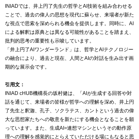
INIADでは、井上円了先生の哲学とAI技術を組み合わせる
ことで、過去の偉人の思想を現代に蘇らせ、来場者が新た
な視点で思索を深められる機会を提供します。同時に、AI
による解釈は原典とは異なる可能性があることを踏まえ、
批判的思考の重要性も示唆しています。
「井上円了AIワンダーランド」は、哲学とAIテクノロジー
の融合により、過去と現在、人間とAIの対話を生み出す画
期的な展示会です。
引用文：
INIAD cHUB機構長の坂村健は、「AIが生成する回答や対
話を通じて、来場者の皆様が哲学への理解を深め、井上円
了先生と釈迦、孔子、ソクラテス、カントという過去の偉
大な思想家たちへの敬意を新たにする機会となることを願
っています。また、生成AI=連想マシンというその動作原
理への理解を感覚的にとらえていただける場にもなると思