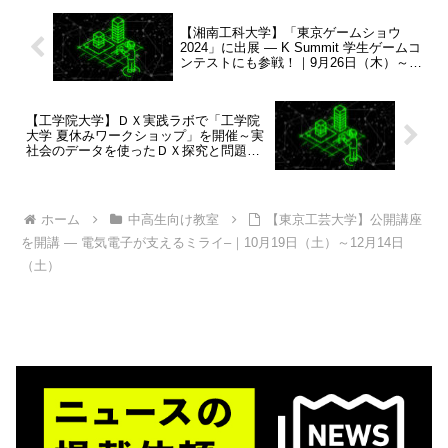
【湘南工科大学】「東京ゲームショウ
2024」に出展 — K Summit 学生ゲームコ
ンテストにも参戦！｜9月26日（木）～9
月29日（日）
【工学院大学】ＤＸ実践ラボで「工学院
大学 夏休みワークショップ」を開催～実
社会のデータを使ったＤＸ探究と問題解
決がテーマ～
ホーム
中高生向け教室
【東京工芸大学】公開講座
を開講 — 電気電子が支えるミライ–｜10月19日（土）～12月14日
（土）