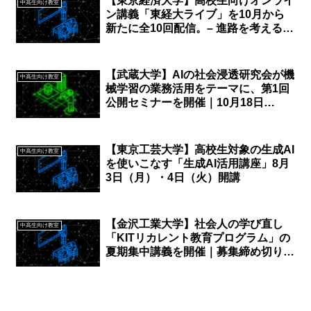
【東京経済大学】高校生向けオンライ
中高生向け教室
ン講義「東経大ライブ」を10月から
新たに全10回配信。– 進路を考えるヒ
ントに。「社会科学」の世界を知るき
っかけに。
【武蔵大学】AIの社会浸透研究会が機
中高生向け教室
械学習の業務活用をテーマに、第1回
公開セミナーを開催｜10月18日
（水）
【東京工芸大学】高校生対象の生成AI
中高生向け教室
を使いこなす「生成AI活用講座」8月
3日（月）・4日（火）開講
【金沢工業大学】社会人の学び直し
中高生向け教室
「KITリカレント教育プログラム」の
夏期集中講義を開催｜募集締め切り7
月4日（木）まで