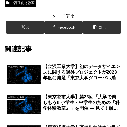
中高生向け教室
シェアする
X
Facebook
コピー
関連記事
【金沢工業大学】初のデータサイエン
中高生向け教室
スに関する課外プロジェクトが2023
年度に発足「東京大学グローバル消費
インテリジェンス寄附講座」や経済産
業省「マナビDX Quest」などへの参
加を通じて、社会課題を解決できるデ
【東京都市大学】第23回「大学で楽
中高生向け教室
ータサイエンティストを目指す
しもう!! 小学生・中学生のための『科
学体験教室』」を開催 ― 見て！触れ
て！科学を探検してみよう！｜9月7
日（日）