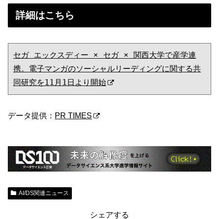
詳細はこちら
セガ エックスディー × セガ × 関西大学で産学連
携。電子マンガのソーシャルリーディングに関する共
同研究を11月1日より開始
データ提供：
PR TIMES
AI/DS関連ニュース
シェアする