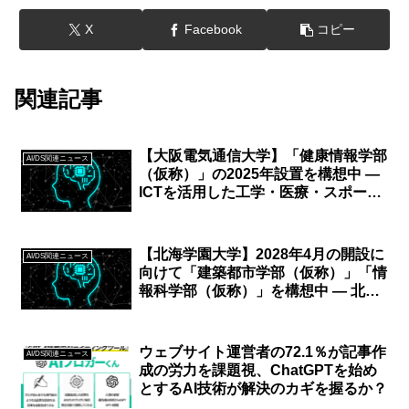
X
Facebook
コピー
関連記事
【大阪電気通信大学】「健康情報学部
AI/DS関連ニュース
（仮称）」の2025年設置を構想中 —
ICTを活用した工学・医療・スポーツ
の「総合力」で人材育成
【北海学園大学】2028年4月の開設に
AI/DS関連ニュース
向けて「建築都市学部（仮称）」「情
報科学部（仮称）」を構想中 ― 北海
道の暮らしと産業に根ざし、都市・
農・生命の現場で機能する技術を育て
る
ウェブサイト運営者の72.1％が記事作
AI/DS関連ニュース
成の労力を課題視、ChatGPTを始め
とするAI技術が解決のカギを握るか？