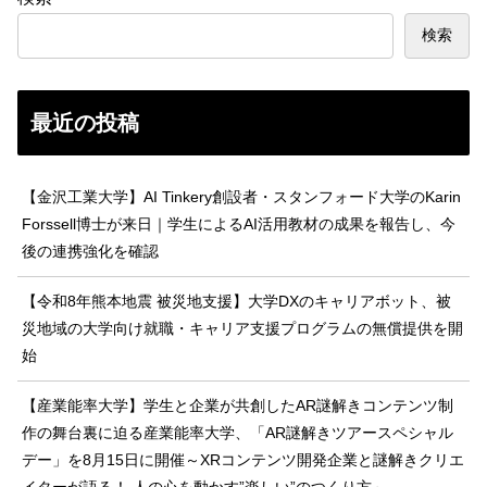
検索
最近の投稿
【金沢工業大学】AI Tinkery創設者・スタンフォード大学のKarin
Forssell博士が来日｜学生によるAI活用教材の成果を報告し、今
後の連携強化を確認
【令和8年熊本地震 被災地支援】大学DXのキャリアボット、被
災地域の大学向け就職・キャリア支援プログラムの無償提供を開
始
【産業能率大学】学生と企業が共創したAR謎解きコンテンツ制
作の舞台裏に迫る産業能率大学、「AR謎解きツアースペシャル
デー」を8月15日に開催～XRコンテンツ開発企業と謎解きクリエ
イターが語る！ 人の心を動かす”楽しい”のつくり方～