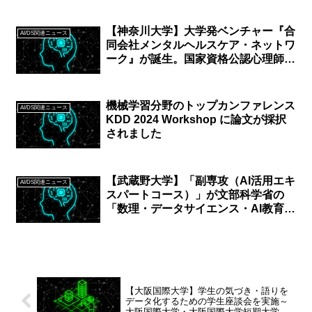
【神奈川大学】大学発ベンチャー『合
AI/DS関連ニュース
同会社メンタルヘルスケア・ネットワ
ーク』が誕生。国家資格公認心理師な
ど対人援助職のための継続研修・ネッ
トワーク構築サービス
「Re:psycho!」の提供も
機械学習分野のトップカンファレンス
AI/DS関連ニュース
KDD 2024 Workshop に論文が採択
されました
【武蔵野大学】「副専攻（AI活用エキ
AI/DS関連ニュース
スパートコース）」が文部科学省の
「数理・データサイエンス・AI教育プ
ログラム認定制度（応用基礎レベ
ル）」に認定！
【大阪国際大学】学生の気づき・語りを
データ化するための学生座談会を実施～
大阪国際大学・大阪国際大学短期大学部