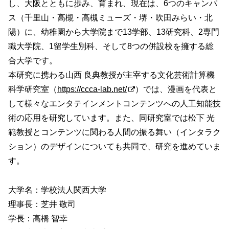
し、大阪とともに歩み、育まれ、現在は、6つのキャンパ
ス（千里山・高槻・高槻ミューズ・堺・吹田みらい・北
陽）に、幼稚園から大学院まで13学部、13研究科、2専門
職大学院、1留学生別科、そして8つの併設校を擁する総
合大学です。
本研究に携わる山西 良典教授が主宰する文化芸術計算機
科学研究室（
https://ccca-lab.net/
）では、漫画を代表と
して様々なエンタテインメントコンテンツへの人工知能技
術の応用を研究しています。また、同研究室では松下 光
範教授とコンテンツに関わる人間の振る舞い（インタラク
ション）のデザインについても共同で、研究を進めていま
す。
大学名：学校法人関西大学
理事長：芝井 敬司
学長：高橋 智幸