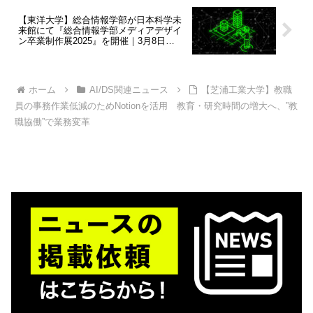
【東洋大学】総合情報学部が日本科学未
来館にて『総合情報学部メディアデザイ
ン卒業制作展2025』を開催｜3月8日
（土）〜9日（日）【申込不要／入場無
料】
ホーム
AI/DS関連ニュース
【芝浦工業大学】教職
員の事務作業低減のためNotionを活用 教育・研究時間の増大へ、”教
職協働”で業務変革