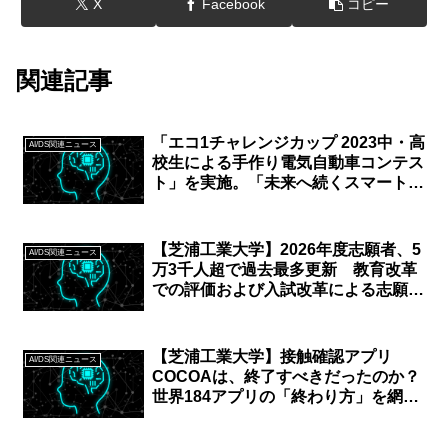
X
Facebook
コピー
関連記事
「エコ1チャレンジカップ 2023中・高
AI/DS関連ニュース
校生による手作り電気自動車コンテス
ト」を実施。「未来へ続くスマートド
ライブの実現」をテーマに、自動車技
術会 関東支部、東京都市大学、日産
自動車が共催
【芝浦工業大学】2026年度志願者、5
AI/DS関連ニュース
万3千人超で過去最多更新 教育改革
での評価および入試改革による志願者
の選択肢増加で、多くの志願者を獲得
【芝浦工業大学】接触確認アプリ
AI/DS関連ニュース
COCOAは、終了すべきだったのか？
世界184アプリの「終わり方」を網羅
的に調査し、稼働状況の全体像を世界
で初めて可視化