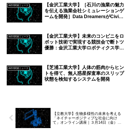
【金沢工業大学】［石川の漁業の魅力
AI/DS関連ニュース
を伝える漁業会社シミュレーションゲ
ームを開発］Data DreamersがCivic
Tech Innovation Awardを受賞。石川
県・金沢市 共催「Fish×Techハッカ
ソン＃いしかわの海の幸をアプデせ
【金沢工業大学】未来のコンビニをロ
AI/DS関連ニュース
よ」で
ボット技術で実現する競技会で断トツ
優勝：金沢工業大学ロボティクス学
科 出村研究室のチームHappy
Robot
【芝浦工業大学】人体の筋肉からヒン
AI/DS関連ニュース
トを得て、無人惑星探査車のスリップ
状態を検知するシステムを開発
【立教大学】生物多様性の未来を考える
「ネイチャーポジティブな社会に向け
て」オンライン講座｜３月14日（金）よ
り開講