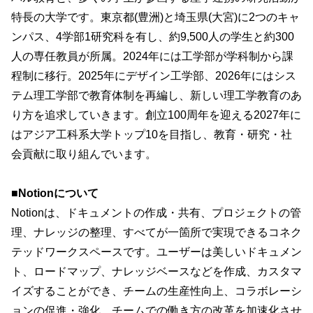
特長の大学です。東京都(豊洲)と埼玉県(大宮)に2つのキャ
ンパス、4学部1研究科を有し、約9,500人の学生と約300
人の専任教員が所属。2024年には工学部が学科制から課
程制に移行。2025年にデザイン工学部、2026年にはシス
テム理工学部で教育体制を再編し、新しい理工学教育のあ
り方を追求していきます。創立100周年を迎える2027年に
はアジア工科系大学トップ10を目指し、教育・研究・社
会貢献に取り組んでいます。
■Notionについて
Notionは、ドキュメントの作成・共有、プロジェクトの管
理、ナレッジの整理、すべてが一箇所で実現できるコネク
テッドワークスペースです。ユーザーは美しいドキュメン
ト、ロードマップ、ナレッジベースなどを作成、カスタマ
イズすることができ、チームの生産性向上、コラボレーシ
ョンの促進・強化、チームでの働き方の改革を加速化させ