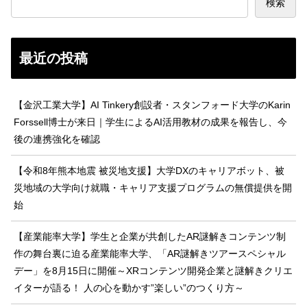
検索
最近の投稿
【金沢工業大学】AI Tinkery創設者・スタンフォード大学のKarin
Forssell博士が来日｜学生によるAI活用教材の成果を報告し、今
後の連携強化を確認
【令和8年熊本地震 被災地支援】大学DXのキャリアボット、被
災地域の大学向け就職・キャリア支援プログラムの無償提供を開
始
【産業能率大学】学生と企業が共創したAR謎解きコンテンツ制
作の舞台裏に迫る産業能率大学、「AR謎解きツアースペシャル
デー」を8月15日に開催～XRコンテンツ開発企業と謎解きクリエ
イターが語る！ 人の心を動かす”楽しい”のつくり方～