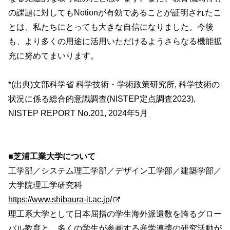
の課題に対してもNotionが有効であることが証明されたこ
とは、私たちにとっても大きな自信になりました。今後
も、より多くの用途に活用いただけるようさらなる機能拡
充に努めてまいります。
*(出典)文部科学省 科学技術・学術政策研究所, 科学技術の
状況に係る総合的意識調査(NISTEP定点調査2023),
NISTEP REPORT No.201, 2024年5月
■芝浦工業大学について
工学部／システム理工学部／デザイン工学部／建築学部／
大学院理工学研究科
https://www.shibaura-it.ac.jp/
理工系大学として日本屈指の学生海外派遣数を誇るグロー
バル教育と、多くの学生が参画する産学連携の研究活動が