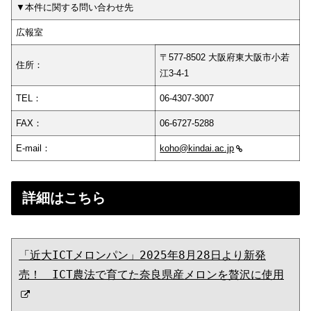
▼本件に関する問い合わせ先
広報室
〒577-8502 大阪府東大阪市小若
住所：
江3-4-1
TEL：
06‐4307‐3007
FAX：
06‐6727‐5288
E-mail：
koho@kindai.ac.jp
詳細はこちら
「近大ICTメロンパン」2025年8月28日より新発
売！　ICT農法で育てた奈良県産メロンを贅沢に使用