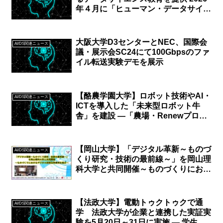
年４月に「ヒューマン・データサイエ
ンス学部（仮称）」の設置を構想中
大阪大学D3センターとNEC、国際会
AI/DS関連ニュース
議・展示会SC24にて100Gbpsのファ
イル転送実験デモを展示
【酪農学園大学】ロボット技術やAI・
AI/DS関連ニュース
ICTを導入した「未来型ロボット牛
舎」を建設 ―「農場・Renewプロジ
ェクト」を推進、酪農と最先端技術が
調和した「楽農」を目指す
【岡山大学】「デジタル革新～ものづ
AI/DS関連ニュース
くり研究・技術の最前線～」を岡山理
科大学と共同開催～ものづくりにおけ
るデジタル技術活用事例を紹介～
【法政大学】電動トゥクトゥクで通
AI/DS関連ニュース
学 法政大学が企業と連携した実証実
験を5月20日～31日に実施 ― 学生に