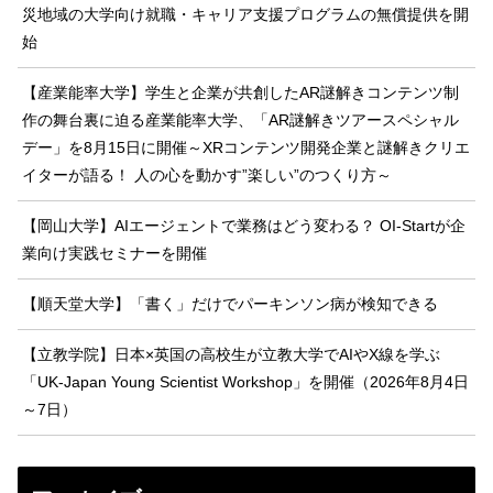
災地域の大学向け就職・キャリア支援プログラムの無償提供を開
始
【産業能率大学】学生と企業が共創したAR謎解きコンテンツ制
作の舞台裏に迫る産業能率大学、「AR謎解きツアースペシャル
デー」を8月15日に開催～XRコンテンツ開発企業と謎解きクリエ
イターが語る！ 人の心を動かす”楽しい”のつくり方～
【岡山大学】AIエージェントで業務はどう変わる？ OI-Startが企
業向け実践セミナーを開催
【順天堂大学】「書く」だけでパーキンソン病が検知できる
【立教学院】日本×英国の高校生が立教大学でAIやX線を学ぶ
「UK-Japan Young Scientist Workshop」を開催（2026年8月4日
～7日）