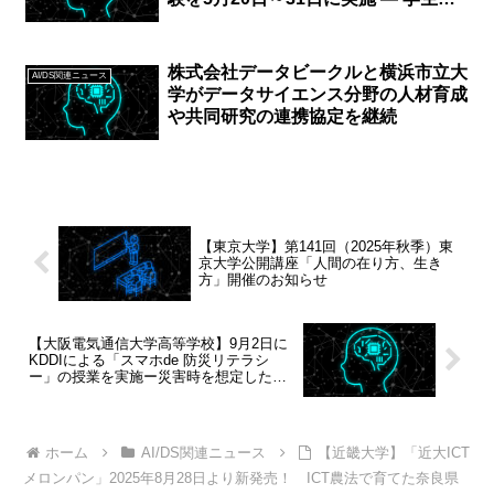
よる新しい通学手段の提案 ―
株式会社データビークルと横浜市立大
AI/DS関連ニュース
学がデータサイエンス分野の人材育成
や共同研究の連携協定を継続
【東京大学】第141回（2025年秋季）東
京大学公開講座「人間の在り方、生き
方」開催のお知らせ
【大阪電気通信大学高等学校】9月2日に
KDDIによる「スマホde 防災リテラシ
ー」の授業を実施ー災害時を想定したシ
ミュレーション型ワークショップ
ホーム
AI/DS関連ニュース
【近畿大学】「近大ICT
メロンパン」2025年8月28日より新発売！ ICT農法で育てた奈良県