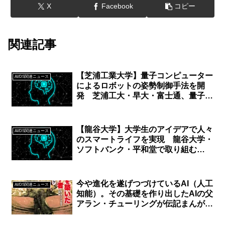
X
Facebook
コピー
関連記事
【芝浦工業大学】量⼦コンピューター
AI/DS関連ニュース
によるロボットの姿勢制御⼿法を開
発 芝浦⼯⼤・早⼤・富⼠通、量⼦技
術でロボットの姿勢制御を⾼精度化
【龍谷大学】大学生のアイデアで人々
AI/DS関連ニュース
のスマートライフを実現 龍谷大学・
ソフトバンク・平和堂で取り組む
「スマートライフ ハッカソン」を開
催
今や進化を遂げつづけているAI（人工
AI/DS関連ニュース
知能）。その基礎を作り出したAIの父
アラン・チューリングが伝記まんがで
登場！