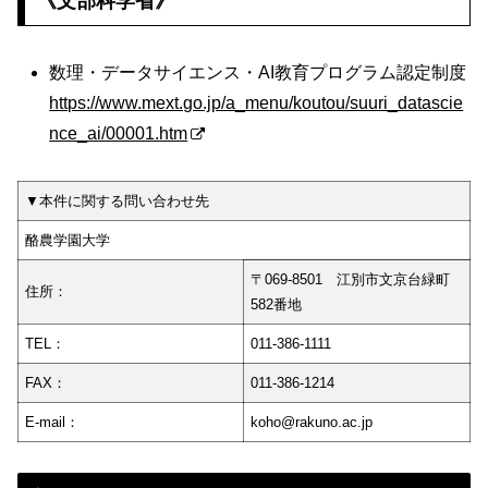
《文部科学省》
数理・データサイエンス・AI教育プログラム認定制度
https://www.mext.go.jp/a_menu/koutou/suuri_datascie
nce_ai/00001.htm
▼本件に関する問い合わせ先
酪農学園大学
〒069-8501 江別市文京台緑町
住所：
582番地
TEL：
011-386-1111
FAX：
011-386-1214
E-mail：
koho@rakuno.ac.jp