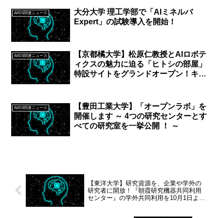
大分大学 理工学部で「AIミネルバ
AI/DS関連ニュース
Expert」の試験導入を開始！
【京都橘大学】松原仁教授とAIロボテ
AI/DS関連ニュース
ィクスの魅力に迫る「ヒトシの部屋」
特設サイトをグランドオープン！キー
ビジュアルや6つのプロジェクト記事
など公開
【豊田工業大学】「オープンラボ」を
AI/DS関連ニュース
開催します ～ 4つの研究センターとす
べての研究室を一挙公開 ！ ～
【東洋大学】研究資源を、企業や学外の
研究者に開放！『朝霞研究機器共同利用
センター』の学外共同利用を10月1日より
開始します