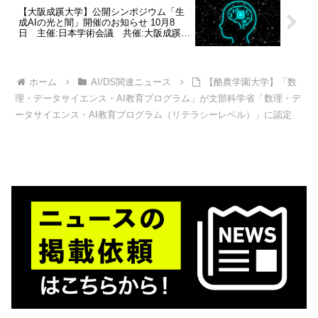
【大阪成蹊大学】公開シンポジウム「生
成AIの光と闇」開催のお知らせ 10月8
日 主催:日本学術会議 共催:大阪成蹊大
学
ホーム
AI/DS関連ニュース
【酪農学園大学】「数
理・データサイエンス・AI教育プログラム」が文部科学省「数理・デ
ータサイエンス・AI教育プログラム（リテラシーレベル）」に認定