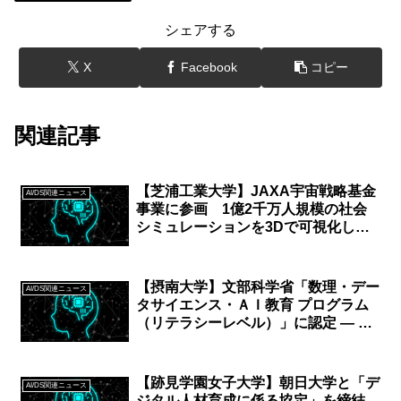
シェアする
X
Facebook
コピー
関連記事
【芝浦工業大学】JAXA宇宙戦略基金
AI/DS関連ニュース
事業に参画 1億2千万人規模の社会
シミュレーションを3Dで可視化し、
防災の意思決定を高度化
【摂南大学】文部科学省「数理・デー
AI/DS関連ニュース
タサイエンス・ＡＩ教育 プログラム
（リテラシーレベル）」に認定 — 摂
南大学
【跡見学園女子大学】朝日大学と「デ
AI/DS関連ニュース
ジタル人材育成に係る協定」を締結