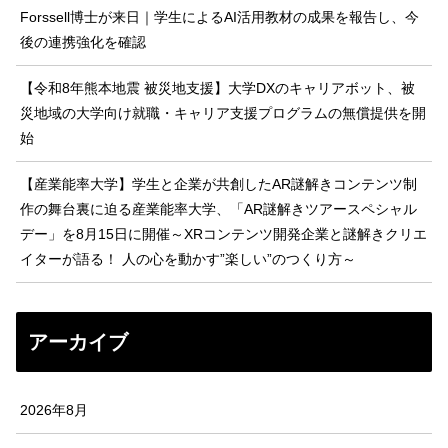
Forssell博士が来日｜学生によるAI活用教材の成果を報告し、今
後の連携強化を確認
【令和8年熊本地震 被災地支援】大学DXのキャリアボット、被
災地域の大学向け就職・キャリア支援プログラムの無償提供を開
始
【産業能率大学】学生と企業が共創したAR謎解きコンテンツ制
作の舞台裏に迫る産業能率大学、「AR謎解きツアースペシャル
デー」を8月15日に開催～XRコンテンツ開発企業と謎解きクリエ
イターが語る！ 人の心を動かす”楽しい”のつくり方～
アーカイブ
2026年8月