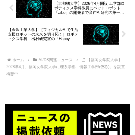
【京都橘大学】2026年4月開設 工学部ロ
ボティクス学科教員にペットロボット
「aibo」の開発者で音声AI研究の第一人
者・倉田 宜典氏が就任
【金沢工業大学】［フィジカルAIで生活
支援ロボットの未来を切り拓く］ロボテ
ィクス学科 出村研究室の「Happy
Robot」、RoboCup2026世界大会出場へ
2026年6月30日から7月6日まで、韓国・
仁川広域市で開催
ホーム
AI/DS関連ニュース
【福岡女学院大学】
2028年4月、福岡女学院大学に理系学部「情報工学部(仮称)」を設置
構想中