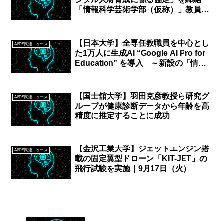
「情報科学芸術学部（仮称）」教員に
よる出前授業や単位互換を予定
【日本大学】全専任教職員を中心とし
AI/DS関連ニュース
た1万人に生成AI “Google AI Pro for
Education” を導入 ～新設の「情報
イノベーションセンター」を核に、安
心・安全な環境下で教学DXと「自主
創造」を加速～
【国士舘大学】羽田克彦教授ら研究グ
AI/DS関連ニュース
ループが健康診断データから年齢を高
精度に推定することに成功
【金沢工業大学】ジェットエンジン搭
AI/DS関連ニュース
載の固定翼型ドローン「KIT-JET」の
飛行試験を実施｜9月17日（火）