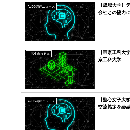
【成城大学】デ
AI/DS関連ニュース
会社との協力
【東京工科大
中高生向け教室
京工科大学
【聖心女子大学
AI/DS関連ニュース
交流協定を締結