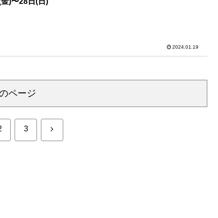
金)〜28日(日)
2024.01.19
のページ
次
2
3
へ