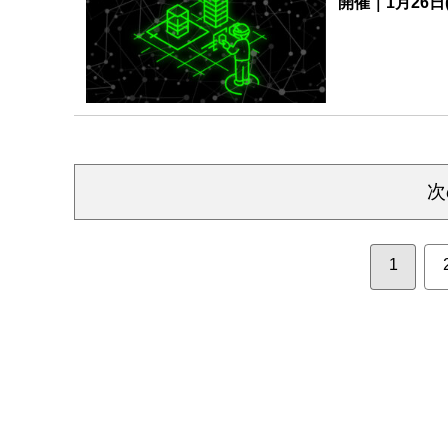
開催｜1月26日(
次
1