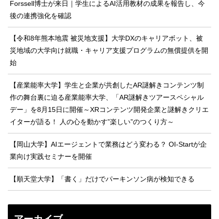
Forssell博士が来日｜学生によるAI活用教材の成果を報告し、今
後の連携強化を確認
【令和8年熊本地震 被災地支援】大学DXのキャリアボット、被
災地域の大学向け就職・キャリア支援プログラムの無償提供を開
始
【産業能率大学】学生と企業が共創したAR謎解きコンテンツ制
作の舞台裏に迫る産業能率大学、「AR謎解きツアースペシャル
デー」を8月15日に開催～XRコンテンツ開発企業と謎解きクリエ
イターが語る！ 人の心を動かす”楽しい”のつくり方～
【岡山大学】AIエージェントで業務はどう変わる？ OI-Startが企
業向け実践セミナーを開催
【順天堂大学】「書く」だけでパーキンソン病が検知できる