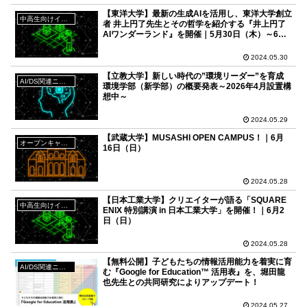
【東洋大学】最新の生成AIを活用し、東洋大学創立
中高生向けイベント
者 井上円了先生とその哲学を紹介する『井上円了
AIワンダーランド』を開催｜5月30日（木）～6月1
日（土）
2024.05.30
【立教大学】新しい時代の”環境リーダー”を育成
AI/DS関連ニュース
環境学部（新学部）の概要発表～2026年4月設置構
想中～
2024.05.29
【武蔵大学】MUSASHI OPEN CAMPUS！｜6月
オープンキャンパス
16日（日）
2024.05.28
【日本工業大学】クリエイターが語る「SQUARE
中高生向けイベント
ENIX 特別講演 in 日本工業大学」を開催！｜6月2
日（日）
2024.05.28
【無料公開】子どもたちの情報活用能力を着実に育
AI/DS関連ニュース
む『Google for Education™ 活用表』を、堀田龍
也先生との共同研究によりアップデート！
2024.05.27