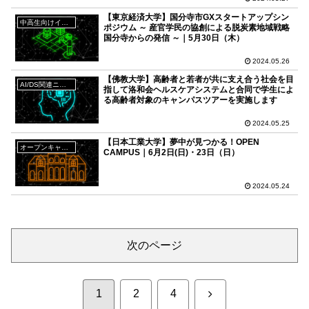
【東京経済大学】国分寺市GXスタートアップシン
中高生向けイベント
ポジウム ～ 産官学民の協創による脱炭素地域戦略
国分寺からの発信 ～｜5月30日（木）
2024.05.26
【佛教大学】高齢者と若者が共に支え合う社会を目
AI/DS関連ニュース
指して洛和会ヘルスケアシステムと合同で学生によ
る高齢者対象のキャンパスツアーを実施します
2024.05.25
【日本工業大学】夢中が見つかる！OPEN
オープンキャンパス
CAMPUS｜6月2日(日)・23日（日）
2024.05.24
次のページ
次
1
2
4