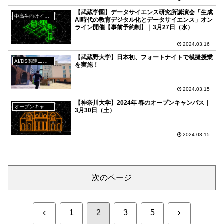
【武蔵学園】データサイエンス研究所講演会「生成
中高生向けイベント
AI時代の教育デジタル化とデータサイエンス」オン
ライン開催【事前予約制】｜3月27日（水）
2024.03.16
【武蔵野大学】日本初、フォートナイトで模擬授業
AI/DS関連ニュース
を実施！
2024.03.15
【神奈川大学】2024年 春のオープンキャンパス｜
オープンキャンパス
3月30日（土）
2024.03.15
次のページ
前
次
1
2
3
5