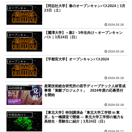
【同志社大学】春のオープンキャンパス2024｜3月
オープンキャンパス
23日（土）
2024.03.18
【麗澤大学】～新2・3年生向け～オープンキャン
オープンキャンパス
パス｜3月24日（日）
2024.03.18
【宇都宮大学】オープンキャンパス2024
オープンキャンパス
2024.03.18
産業技術総合研究所の若手ディープテック人材育成
AI/DS関連ニュース
事業「覚醒プロジェクト」 2024年度の応募受付
を開始
2024.03.18
【東北大学】特別講演会「東北大学工学部 in 東
中高生向けイベント
京」を一橋講堂で開催 ― 東北大学工学部の魅力を
高校生・受験生に紹介｜3月24日（日）
2024.03.17