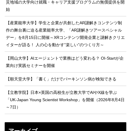
災地域の大学向け就職・キャリア支援プログラムの無償提供を開
始
【産業能率大学】学生と企業が共創したAR謎解きコンテンツ制
作の舞台裏に迫る産業能率大学、「AR謎解きツアースペシャル
デー」を8月15日に開催～XRコンテンツ開発企業と謎解きクリエ
イターが語る！ 人の心を動かす”楽しい”のつくり方～
【岡山大学】AIエージェントで業務はどう変わる？ OI-Startが企
業向け実践セミナーを開催
【順天堂大学】「書く」だけでパーキンソン病が検知できる
【立教学院】日本×英国の高校生が立教大学でAIやX線を学ぶ
「UK-Japan Young Scientist Workshop」を開催（2026年8月4日
～7日）