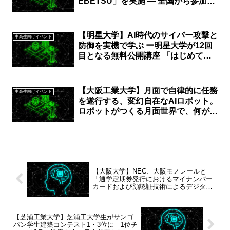
EBETSU」を実施 — 全国から参加し
た大学生らがチームごとにアイデアを
具現化し成果を競う
【明星大学】AI時代のサイバー攻撃と
中高生向けイベント
防御を実機で学ぶ ー明星大学が12回
目となる無料公開講座 「はじめての
サイバーセキュリティ演習」を開催
【大阪工業大学】月面で自律的に任務
中高生向けイベント
を遂行する、変幻自在なAIロボット。
ロボットがつくる月面世界で、何がし
たい？｜8月6日（水）～8月11日
（月）
【大阪大学】NEC、大阪モノレールと
「通学定期券発行におけるマイナンバー
カードおよび顔認証技術によるデジタル
本人証明・資格証明活用」の実証実験を
実施
【芝浦工業大学】芝浦工大学生がサンゴ
バン学生建築コンテスト1・3位に 1位チ