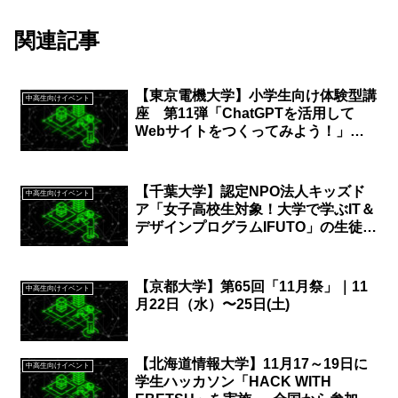
関連記事
【東京電機大学】小学生向け体験型講
中高生向けイベント
座 第11弾「ChatGPTを活用して
Webサイトをつくってみよう！」を
開催｜3月9日(土)
【千葉大学】認定NPO法人キッズド
中高生向けイベント
ア「女子高校生対象！大学で学ぶIT＆
デザインプログラムIFUTO」の生徒を
募集｜申込締切6月23日(日)まで
【京都大学】第65回「11月祭」｜11
中高生向けイベント
月22日（水）〜25日(土)
【北海道情報大学】11月17～19日に
中高生向けイベント
学生ハッカソン「HACK WITH