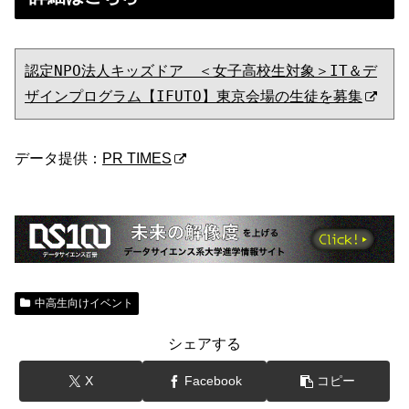
認定NPO法人キッズドア　＜女子高校生対象＞IT＆デ
ザインプログラム【IFUTO】東京会場の生徒を募集
データ提供：
PR TIMES
中高生向けイベント
シェアする
X
Facebook
コピー