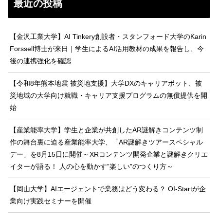
最近の投稿
【金沢工業大学】AI Tinkery創設者・スタンフォード大学のKarin
Forssell博士が来日｜学生によるAI活用教材の成果を報告し、今
後の連携強化を確認
【令和8年熊本地震 被災地支援】大学DXのキャリアボット、被
災地域の大学向け就職・キャリア支援プログラムの無償提供を開
始
【産業能率大学】学生と企業が共創したAR謎解きコンテンツ制
作の舞台裏に迫る産業能率大学、「AR謎解きツアースペシャル
デー」を8月15日に開催～XRコンテンツ開発企業と謎解きクリエ
イターが語る！ 人の心を動かす”楽しい”のつくり方～
【岡山大学】AIエージェントで業務はどう変わる？ OI-Startが企
業向け実践セミナーを開催