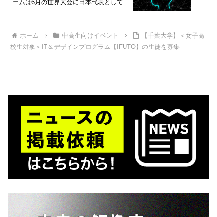
ームは6月の世界大会に日本代表として出
場
ホーム
中高生向けイベント
【千葉大学】＜女子高
校生対象＞IT＆デザインプログラム【IFUTO】の生徒を募集