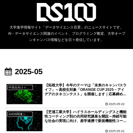
大学進学情報サイト「データサイエンス百景」のニュースサイトです。
AI・データサイエンス関連のイベント、プログラミング教室、大学オープ
ンキャンパス情報などを日々発信しています。
2025-05
【拓殖大学】今年のテーマは「未来のキャンパスラ
中高生向けイベント
イフ」～高校生対象「ORANGE CUP 2025－アイ
デアのタネコンテスト」を開催します｜応募締め切
り6月13日（金）必着
2025.05.02
【芝浦工業大学】ハドラスホールディングスと機能
AI/DS関連ニュース
性コーティング剤の共同研究講座を開設～持続可能
な社会の実現に向け、産学連携で新規機能性コーテ
ィング技術の開発を目指す～
2025.05.01