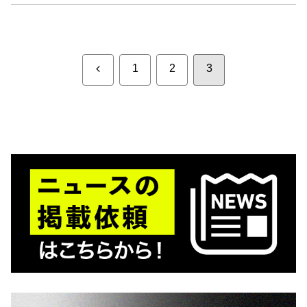
前
1
2
3
へ