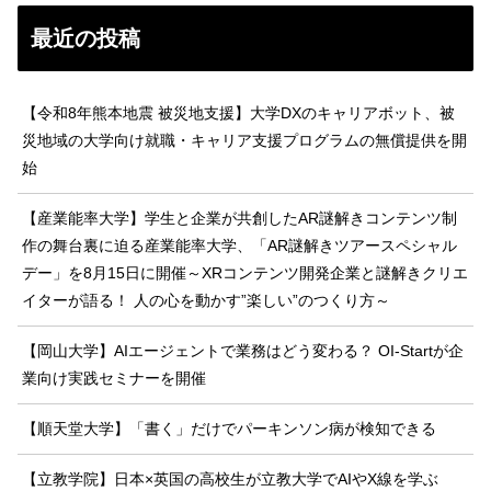
最近の投稿
【令和8年熊本地震 被災地支援】大学DXのキャリアボット、被
災地域の大学向け就職・キャリア支援プログラムの無償提供を開
始
【産業能率大学】学生と企業が共創したAR謎解きコンテンツ制
作の舞台裏に迫る産業能率大学、「AR謎解きツアースペシャル
デー」を8月15日に開催～XRコンテンツ開発企業と謎解きクリエ
イターが語る！ 人の心を動かす”楽しい”のつくり方～
【岡山大学】AIエージェントで業務はどう変わる？ OI-Startが企
業向け実践セミナーを開催
【順天堂大学】「書く」だけでパーキンソン病が検知できる
【立教学院】日本×英国の高校生が立教大学でAIやX線を学ぶ