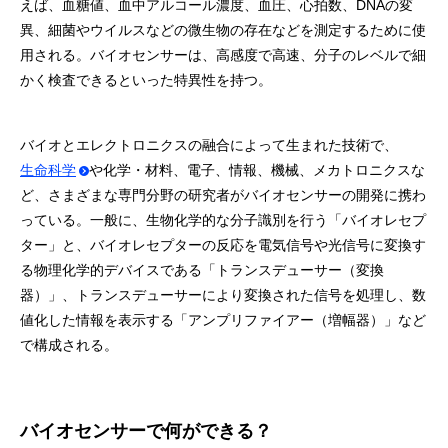
えば、血糖値、血中アルコール濃度、血圧、心拍数、DNAの変
異、細菌やウイルスなどの微生物の存在などを測定するために使
用される。バイオセンサーは、高感度で高速、分子のレベルで細
かく検査できるといった特異性を持つ。
バイオとエレクトロニクスの融合によって生まれた技術で、
生命科学
や化学・材料、電子、情報、機械、メカトロニクスな
ど、さまざまな専門分野の研究者がバイオセンサーの開発に携わ
っている。一般に、生物化学的な分子識別を行う「バイオレセプ
ター」と、バイオレセプターの反応を電気信号や光信号に変換す
る物理化学的デバイスである「トランスデューサー（変換
器）」、トランスデューサーにより変換された信号を処理し、数
値化した情報を表示する「アンプリファイアー（増幅器）」など
で構成される。
バイオセンサーで何ができる？