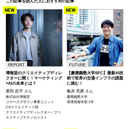
この記事を読んだ人におすすめの記事
REPORT
FUTURE
博報堂のクリエイティブディレ
【慶應義塾大学SFC】最新AI技
クターに聞く！マーケティング
術で世界の交通インフラの課題
×AIの未来とは？
に挑む！
栗田 昌平 さん
亀井 亮磨 さん
株式会社博報堂
慶應義塾大学
コマースデザイン事業ユニット
環境情報学部 2年
CXクリエイティブ局
クリエイティブディレクター／クリ
エイティブテクノロジスト