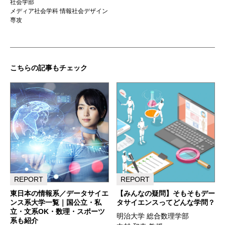
社会学部
メディア社会学科 情報社会デザイン
専攻
こちらの記事もチェック
REPORT
REPORT
東日本の情報系／データサイエ
【みんなの疑問】そもそもデー
ンス系大学一覧｜国公立・私
タサイエンスってどんな学問？
立・文系OK・数理・スポーツ
明治大学 総合数理学部
系も紹介