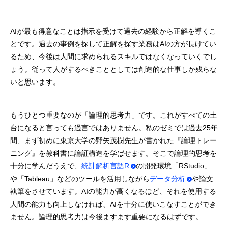
AIが最も得意なことは指示を受けて過去の経験から正解を導くこ
とです。過去の事例を探して正解を探す業務はAIの方が長けてい
るため、今後は人間に求められるスキルではなくなっていくでし
ょう。従って人がするべきこととしては創造的な仕事しか残らな
いと思います。
もうひとつ重要なのが「論理的思考力」です。これがすべての土
台になると言っても過言ではありません。私のゼミでは過去25年
間、まず初めに東京大学の野矢茂樹先生が書かれた『論理トレー
ニング』を教科書に論証構造を学ばせます。そこで論理的思考を
十分に学んだうえで、
統計解析言語R
の開発環境「RStudio」
や「Tableau」などのツールを活用しながら
データ分析
や論文
執筆をさせています。AIの能力が高くなるほど、それを使用する
人間の能力も向上しなければ、AIを十分に使いこなすことができ
ません。論理的思考力は今後ますます重要になるはずです。