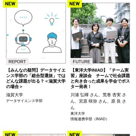
REPORT
FUTURE
【みんなの疑問】データサイエ
【東洋大学INIAD】「チーム実
ンス学部の「総合型選抜」では
習」座談会 チームで社会課題
どんな課題が出る？＜滋賀大学
と向き合った成果を学会でポス
の場合＞
ター発表！
滋賀大学
川浦 弘暉 さん、荒巻 杏実 さ
データサイエンス学部
ん、宮原 咲弥 さん、原 良 さ
ん
東洋大学
情報連携学部（INIAD）