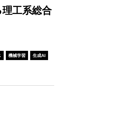
る理工系総合
ス
機械学習
生成AI