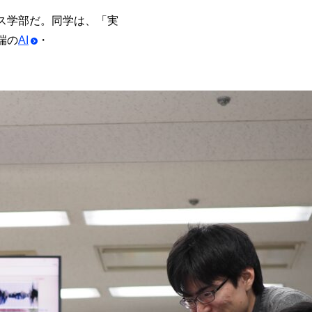
ス学部だ。同学は、「実
端の
AI
・