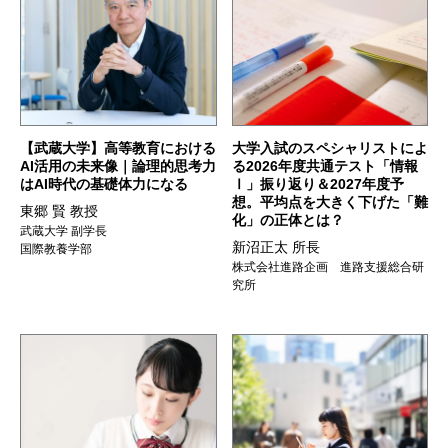
【武蔵大学】高等教育における
大学入試のスペシャリストによ
AI活用の未来像｜論理的思考力
る2026年度共通テスト「情報
はAI時代の基礎体力になる
Ⅰ」振り返り＆2027年度予
想。平均点を大きく下げた「難
東郷 賢 教授
化」の正体とは？
武蔵大学 副学長
新沼正太 所長
国際教養学部
株式会社進路企画 進路支援総合研
究所