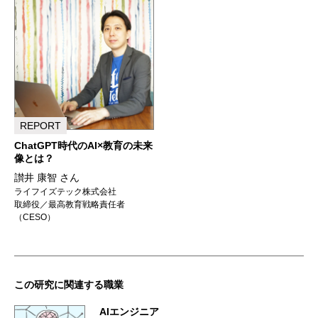
REPORT
ChatGPT時代のAI×教育の未来
像とは？
讃井 康智 さん
ライフイズテック株式会社
取締役／最高教育戦略責任者
（CESO）
この研究に関連する職業
AIエンジニア