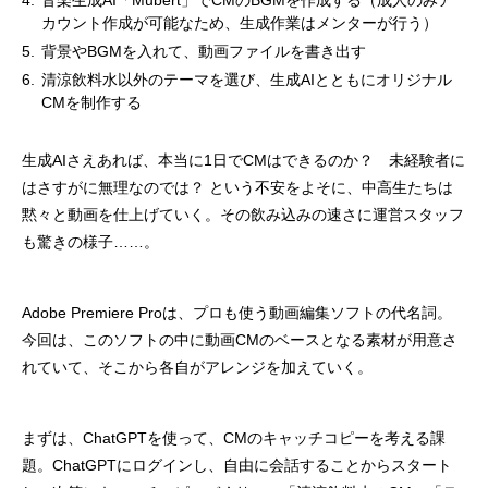
音楽生成AI「Mubert」でCMのBGMを作成する（成人のみア
カウント作成が可能なため、生成作業はメンターが行う）
背景やBGMを入れて、動画ファイルを書き出す
清涼飲料水以外のテーマを選び、生成AIとともにオリジナル
CMを制作する
生成AIさえあれば、本当に1日でCMはできるのか？ 未経験者に
はさすがに無理なのでは？ という不安をよそに、中高生たちは
黙々と動画を仕上げていく。その飲み込みの速さに運営スタッフ
も驚きの様子……。
Adobe Premiere Proは、プロも使う動画編集ソフトの代名詞。
今回は、このソフトの中に動画CMのベースとなる素材が用意さ
れていて、そこから各自がアレンジを加えていく。
まずは、ChatGPTを使って、CMのキャッチコピーを考える課
題。ChatGPTにログインし、自由に会話することからスタート