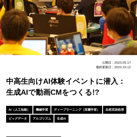
公開日：2023.05.17
最終更新日：2023.10.12
中高生向けAI体験イベントに潜入：
生成AIで動画CMをつくる!?
AI（人工知能）
機械学習
ディープラーニング（深層学習）
自然言語処理
ビッグデータ
アルゴリズム
生成AI