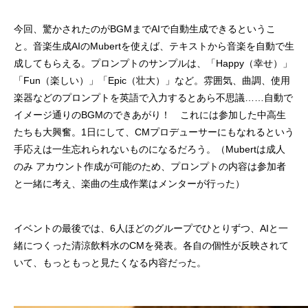
今回、驚かされたのがBGMまでAIで自動生成できるというこ
と。音楽生成AIのMubertを使えば、テキストから音楽を自動で生
成してもらえる。プロンプトのサンプルは、「Happy（幸せ）」
「Fun（楽しい）」「Epic（壮大）」など。雰囲気、曲調、使用
楽器などのプロンプトを英語で入力するとあら不思議……自動で
イメージ通りのBGMのできあがり！ これには参加した中高生
たちも大興奮。1日にして、CMプロデューサーにもなれるという
手応えは一生忘れられないものになるだろう。（Mubertは成人
のみ アカウント作成が可能のため、プロンプトの内容は参加者
と一緒に考え、楽曲の生成作業はメンターが行った）
イベントの最後では、6人ほどのグループでひとりずつ、AIと一
緒につくった清涼飲料水のCMを発表。各自の個性が反映されて
いて、もっともっと見たくなる内容だった。