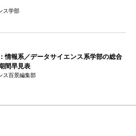
ンス学部
度版：情報系／データサイエンス系学部の総合
願期間早見表
ンス百景編集部