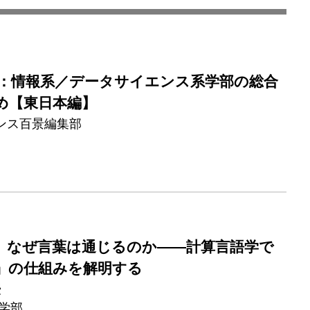
度版：情報系／データサイエンス系学部の総合
め【東日本編】
ンス百景編集部
】なぜ言葉は通じるのか——計算言語学で
」の仕組みを解明する
授
学部