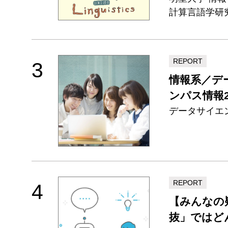
計算言語学研
REPORT
3
情報系／デ
ンパス情報2
データサイエ
REPORT
4
【みんなの
抜」ではど