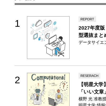
REPORT
1
2027年
型選抜まと
データサイエ
RESERACH
2
【明星大学
「いい文章
横野 光 准教
明星大学 情報