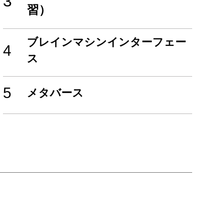
3
習）
ブレインマシンインターフェー
4
ス
5
メタバース