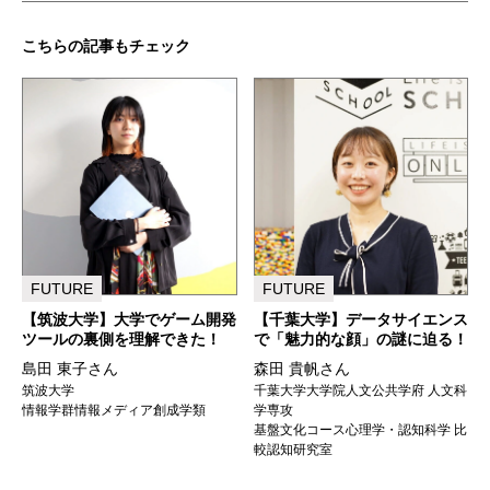
こちらの記事もチェック
FUTURE
FUTURE
【筑波大学】大学でゲーム開発
【千葉大学】データサイエンス
ツールの裏側を理解できた！
で「魅力的な顔」の謎に迫る！
島田 東子さん
森田 貴帆さん
筑波大学
千葉大学大学院人文公共学府 人文科
情報学群情報メディア創成学類
学専攻
基盤文化コース心理学・認知科学 比
較認知研究室