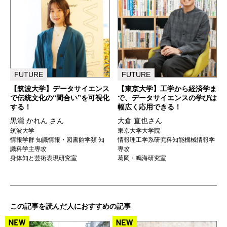
FUTURE
FUTURE
【筑波大学】データサイエンス
【東京大学】工学から経済学ま
で伝統文化の“間合い”を可視化
で、データサイエンスの学びは
する！
幅広く応用できる！
黒瀧 かれん さん
大倉 直也さん
筑波大学
東京大学大学院
情報学群 知識情報・図書館学類 知
情報理工学系研究科知能機械情報学
識科学主専攻
専攻
身体知と芸術表現研究室
葛岡・鳴海研究室
この記事を読んだ人におすすめの記事