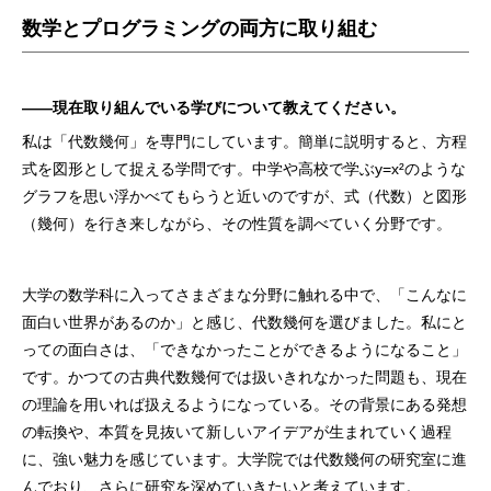
数学とプログラミングの両方に取り組む
――現在取り組んでいる学びについて教えてください。
私は「代数幾何」を専門にしています。簡単に説明すると、方程
式を図形として捉える学問です。中学や高校で学ぶy=x²のような
グラフを思い浮かべてもらうと近いのですが、式（代数）と図形
（幾何）を行き来しながら、その性質を調べていく分野です。
大学の数学科に入ってさまざまな分野に触れる中で、「こんなに
面白い世界があるのか」と感じ、代数幾何を選びました。私にと
っての面白さは、「できなかったことができるようになること」
です。かつての古典代数幾何では扱いきれなかった問題も、現在
の理論を用いれば扱えるようになっている。その背景にある発想
の転換や、本質を見抜いて新しいアイデアが生まれていく過程
に、強い魅力を感じています。大学院では代数幾何の研究室に進
んでおり、さらに研究を深めていきたいと考えています。