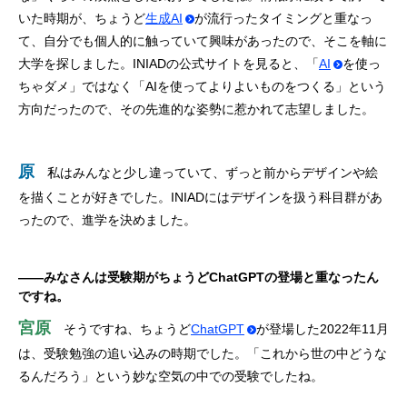
いた時期が、ちょうど
生成AI
が流行ったタイミングと重なっ
て、自分でも個人的に触っていて興味があったので、そこを軸に
大学を探しました。INIADの公式サイトを見ると、「
AI
を使っ
ちゃダメ」ではなく「AIを使ってよりよいものをつくる」という
方向だったので、その先進的な姿勢に惹かれて志望しました。
原
私はみんなと少し違っていて、ずっと前からデザインや絵
を描くことが好きでした。INIADにはデザインを扱う科目群があ
ったので、進学を決めました。
——みなさんは受験期がちょうどChatGPTの登場と重なったん
ですね。
宮原
そうですね、ちょうど
ChatGPT
が登場した2022年11月
は、受験勉強の追い込みの時期でした。「これから世の中どうな
るんだろう」という妙な空気の中での受験でしたね。