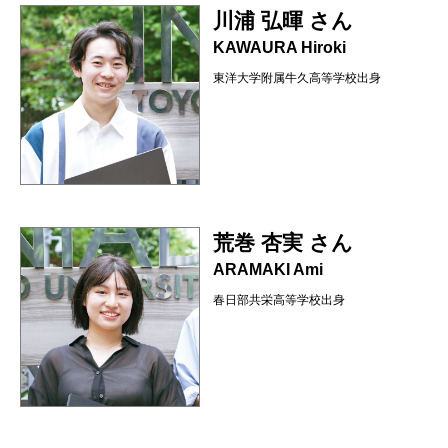
川浦 弘暉 さん
KAWAURA Hiroki
東洋大学附属牛久高等学校出身
荒巻 杏実 さん
ARAMAKI Ami
春日部共栄高等学校出身