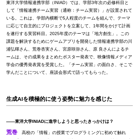
東洋大学情報連携学部（INIAD）では、学部3年次の必修科目と
して「情報連携チーム実習（通称：チーム実習）」が設置されて
いる。これは、学部内横断で5人程度のチームを組んで、テーマ
に応じて自主的にプロジェクトを立案して、1年間をかけて計画
を遂行する実習科目。2025年度のテーマは「地方創生」。この
課題を解決するためにゲームアプリを開発した情報連携学部の川
浦弘暉さん、荒巻杏実さん、宮原咲弥さん、原 良さんによるチ
ームは、その成果をまとめたポスター発表で、映像情報メディア
学会の優秀発表賞を受賞した。「チーム実習」の面白さ、そこで
学んだことについて、座談会形式で語ってもらった。
生成AIを積極的に使う姿勢に魅力を感じた
——東洋大学INIADに進学しようと思ったきっかけは？
荒巻
高校の「情報」の授業でプログラミングに初めて触れ