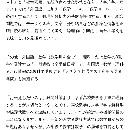
スト」と「総合問題」を組み合わせた形式となり、大学入学共通
テストでは「外国語」に加え「数学Ⅰ・A」「数学Ⅱ・B・C」を
必須とすることで、数理的分析⼒の基盤を評価する。また、総合
問題では、データや図表、⽂章、分析結果などの多様な情報を正
確に読み取り、筋道⽴てて考え、論理的に判断し、⾃分の考えを
表現する⼒を⾒極めていく。
その他、外国語・数学（数学Ⅲを含む）・理科または数学の3教
科で受験する「一般選抜（全学部日程）」、外国語・数学・理科
または情報の3教科で受験する「大学入学共通テスト利用入学者
選抜」も実施する。
「お伝えしたいのは、難問対策より、まず⾼校数学を丁寧に理解
することが⼤切だということです。⾼校数学は⼤学で学ぶ解析学
や線形代数学へと連続していますし、それが統計学や機械学習の
⼟台になります。また、一部の入学者選抜方式では数学Ⅲからの
出題はありませんが、入学後の授業は数学Ⅲの履修を前提として