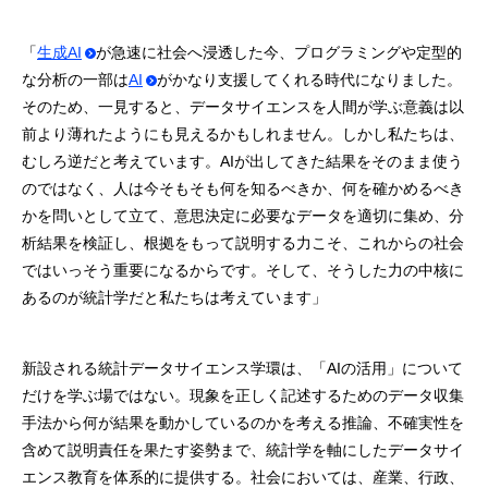
「
生成AI
が急速に社会へ浸透した今、プログラミングや定型的
な分析の⼀部は
AI
がかなり⽀援してくれる時代になりました。
そのため、⼀⾒すると、データサイエンスを⼈間が学ぶ意義は以
前より薄れたようにも⾒えるかもしれません。しかし私たちは、
むしろ逆だと考えています。AIが出してきた結果をそのまま使う
のではなく、⼈は今そもそも何を知るべきか、何を確かめるべき
かを問いとして⽴て、意思決定に必要なデータを適切に集め、分
析結果を検証し、根拠をもって説明する⼒こそ、これからの社会
ではいっそう重要になるからです。そして、そうした⼒の中核に
あるのが統計学だと私たちは考えています」
新設される統計データサイエンス学環は、「AIの活用」について
だけを学ぶ場ではない。現象を正しく記述するためのデータ収集
手法から何が結果を動かしているのかを考える推論、不確実性を
含めて説明責任を果たす姿勢まで、統計学を軸にしたデータサイ
エンス教育を体系的に提供する。社会においては、産業、⾏政、