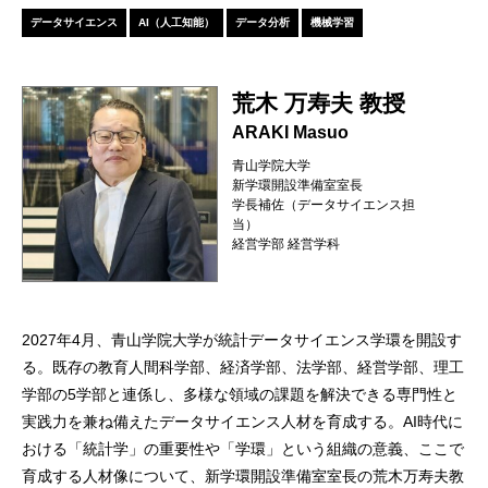
データサイエンス
AI（人工知能）
データ分析
機械学習
荒木 万寿夫 教授
ARAKI Masuo
青山学院大学
新学環開設準備室室長
学長補佐（データサイエンス担
当）
経営学部 経営学科
2027年4月、青山学院大学が統計データサイエンス学環を開設す
る。既存の教育人間科学部、経済学部、法学部、経営学部、理工
学部の5学部と連係し、多様な領域の課題を解決できる専門性と
実践力を兼ね備えたデータサイエンス人材を育成する。AI時代に
おける「統計学」の重要性や「学環」という組織の意義、ここで
育成する人材像について、新学環開設準備室室長の荒木万寿夫教