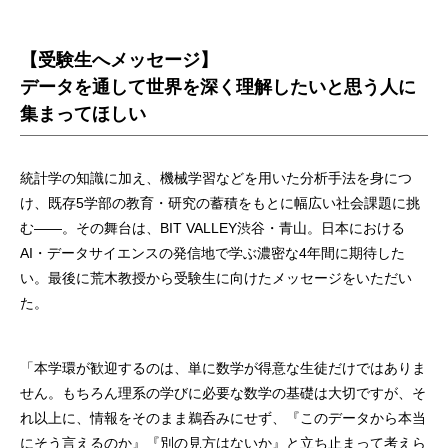
【受験生へメッセージ】
データを通して世界を深く理解したいと思う人に
集まってほしい
統計学の知識に加え、機械学習などを用いた分析手法を身につ
け、既存5学部の教育・研究の蓄積をもとに幅広い社会課題に挑
む——。その舞台は、BIT VALLEY渋谷・青山。日本における
AI・データサイエンスの発信地で学ぶ濃密な4年間に期待した
い。最後に荒木教授から受験生に向けたメッセージをいただい
た。
「本学環が歓迎するのは、単に数学が得意な⽣徒だけではありま
せん。もちろん理系の学びに必要な数学の基礎は⼤切ですが、そ
れ以上に、情報をそのまま鵜呑みにせず、『このデータから本当
にそう⾔えるのか』『別の⾒⽅はないか』と⽴ち⽌まって考えら