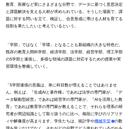
教育、医療など実にさまざまな分野で、データに基づく意思決定
と課題解決を⽀える⼈材が求められている。そうした場⾯で、課
題に対する問いを⽴て、検証し、合意形成に導ける⼈材を育てる
役割を果たしたいと考えているという。
「学部」ではなく「学環」となることも新組織の大きな特色だ。
既存の教育人間科学部、経済学部、法学部、経営学部、理工学部
の5学部と連係し、多様な領域の課題に対応するための授業や実
習環境を整備していく。
「5学部連係の意義は、単に科⽬数が増えることではありませ
ん。例えば、『生成AIと著作権』であれば法学の専⾨家が、『デ
ータ駆動型経営』であれば経営学の専⾨家が、『AIを活⽤した教
育』であれば教育学の専⾨家が教えることで、それらを理系の研
究者が周辺知識として取り扱うのに⽐べ、格段に学びのリアリテ
ィや解像度が⾼まります。学⽣たちは、統計学や
機械学習
の数
理を学ぶだけでなく、それがどの分野でどう使われているのかを