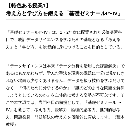
【特色ある授業1】
考え方と学び方を鍛える「基礎ゼミナールI〜IV」
「基礎ゼミナールI〜IV」は、1・2年次に配置された必修演習科
目で、統計データサイエンスを学ぶための基礎となる「考える
力」と「学び方」を段階的に身につけることを目的としている。
「データサイエンスは本来『データ分析を活用した課題解決』で
あるにもかかわらず、学んだ手法を現実の課題に十分に活かしき
れない場面も少なくありません。データを扱う技術を学ぶだけで
なく、『何のために分析するのか』『誰のどのような問題を解決
しようとしているのか』を主体的に考える姿勢が不可欠です。そ
こで本学環では、専門科目の前提として、『基礎ゼミナールI〜
IV』を通じて、考える力、読解力、論理的思考力、批判的思考
力、問題発見・問題解決の考え方を段階的に育成します」（荒木
教授）