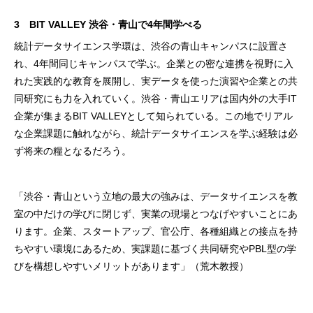
3 BIT VALLEY 渋谷・青山で4年間学べる
統計データサイエンス学環は、渋谷の青山キャンパスに設置さ
れ、4年間同じキャンパスで学ぶ。企業との密な連携を視野に入
れた実践的な教育を展開し、実データを使った演習や企業との共
同研究にも力を入れていく。渋谷・青山エリアは国内外の大手IT
企業が集まるBIT VALLEYとして知られている。この地でリアル
な企業課題に触れながら、統計データサイエンスを学ぶ経験は必
ず将来の糧となるだろう。
「渋⾕・⻘⼭という⽴地の最⼤の強みは、データサイエンスを教
室の中だけの学びに閉じず、実業の現場とつなげやすいことにあ
ります。企業、スタートアップ、官公庁、各種組織との接点を持
ちやすい環境にあるため、実課題に基づく共同研究やPBL型の学
びを構想しやすいメリットがあります」（荒木教授）