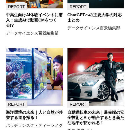
REPORT
REPORT
中高生向けAI体験イベントに潜
ChatGPTへの主要大学の対応
入：生成AIで動画CMをつく
まとめ
る!?
データサイエンス百景編集部
データサイエンス百景編集部
REPORT
REPORT
海洋環境の未来｜人と自然が共
自動運転車の未来｜最先端の安
栄する道を探る！
全技術とAIが融合するとき新た
な地平が拓かれる！
パッチョンスク・ティーラノク