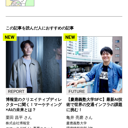
この記事を読んだ人におすすめの記事
REPORT
FUTURE
博報堂のクリエイティブディレ
【慶應義塾大学SFC】最新AI技
クターに聞く！マーケティング
術で世界の交通インフラの課題
×AIの未来とは？
に挑む！
栗田 昌平 さん
亀井 亮磨 さん
株式会社博報堂
慶應義塾大学