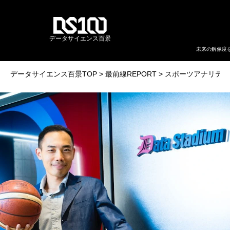
データサイエンス百景
未来の解像度
データサイエンス百景TOP
最前線REPORT
スポーツアナリティ