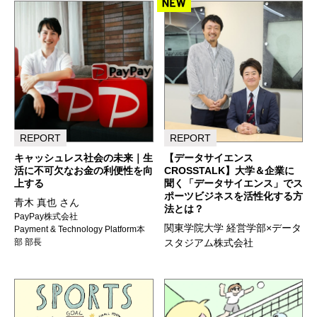
REPORT
REPORT
キャッシュレス社会の未来｜生
【データサイエンス
活に不可欠なお金の利便性を向
CROSSTALK】大学＆企業に
上する
聞く「データサイエンス」でス
ポーツビジネスを活性化する方
青木 真也 さん
法とは？
PayPay株式会社
関東学院大学 経営学部×データ
Payment & Technology Platform本
部 部長
スタジアム株式会社