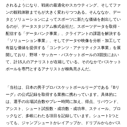
されるようになり、戦術の最適化やスカウティング、そしてファ
ンの観戦体験までもが大きく変わりつつある。そんななか、デー
タとソリューションによってスポーツに新たな価値を創出してい
るのが、データスタジアム株式会社だ。スポーツデータを取得・
配信する「データバンク事業」、クライアントの課題を解決する
「ソリューション事業」、そしてデータや映像を分析・加工して
有益な価値を提供する「コンテンツ・アナリティクス事業」を展
開しており、野球・サッカー・バスケットボールの3競技におい
て、計15人のアナリストが在籍している。そのなかでバスケット
ボールを専門とするアナリストが柳鳥亮さんだ。
「当社は、日本の男子プロバスケットボールリーグである『Bリ
ーグ』の公式記録を取得する業務に携わっています。具体的に
は、選手の出場試合数やプレー時間に加え、得点、リバウンド、
アシスト、シュート試投数・成功数・成功率、スティール、ブロ
ックなど、多岐にわたる項目を記録しています。シュート1つと
っても、ジャンプシュートかレイアップか、ドリブルからかパス