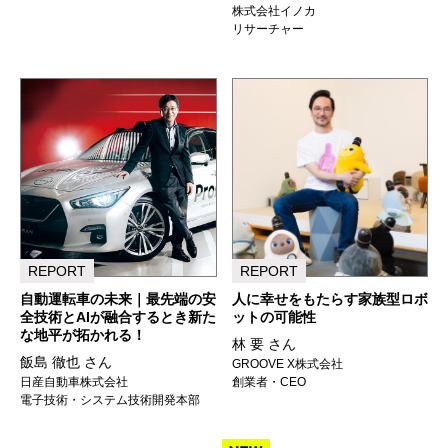
株式会社イノカ
リサーチャー
REPORT
REPORT
自動運転車の未来｜最先端の安
人に幸せをもたらす家族型ロボ
全技術とAIが融合するとき新た
ットの可能性
な地平が拓かれる！
林 要 さん
飯島 徹也 さん
GROOVE X株式会社
日産自動車株式会社
創業者・CEO
電子技術・システム技術開発本部