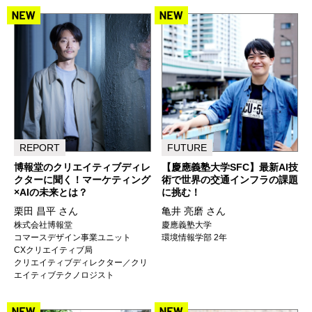
REPORT
FUTURE
博報堂のクリエイティブディレ
【慶應義塾大学SFC】最新AI技
クターに聞く！マーケティング
術で世界の交通インフラの課題
×AIの未来とは？
に挑む！
栗田 昌平 さん
亀井 亮磨 さん
株式会社博報堂
慶應義塾大学
コマースデザイン事業ユニット
環境情報学部 2年
CXクリエイティブ局
クリエイティブディレクター／クリ
エイティブテクノロジスト