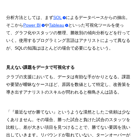
分析方法としては、まず
SQL
によるデータベースからの抽出。
そこから
Power BI
や
Tableau
といった可視化ツールを使っ
て、グラフ化やスタッツの整理、勝敗別の傾向分析などを行って
いく。使用するプログラミング言語はアナリストによって異なる
が、SQLの知識はほとんどの場合で必要になるという。
見えない課題をデータで可視化する
クラブの支援においても、データは有効な手がかりとなる。課題
や要望が曖昧なケースほど、原因を数値として特定し、改善策を
導き出すアナリストのスキルが問われると柳鳥さんは語る。
「『最近なぜか勝てない』というような漠然としたご依頼は少な
くありません。その場合、勝った試合と負けた試合のスタッツを
比較し、差が大きい項目を見つけることで、勝てない要因を洗い
出していきます。リバウンドが取れていない、ターンオーバーが