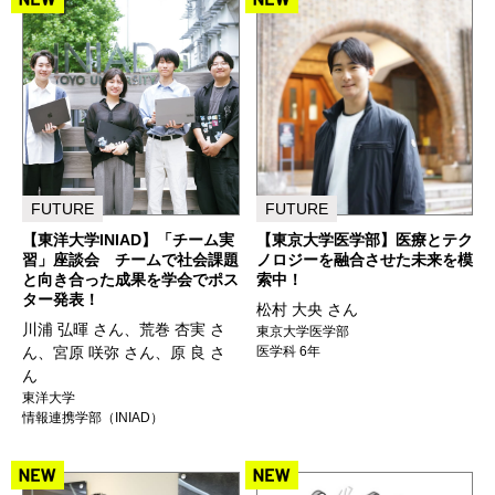
FUTURE
FUTURE
【東洋大学INIAD】「チーム実
【東京大学医学部】医療とテク
習」座談会 チームで社会課題
ノロジーを融合させた未来を模
と向き合った成果を学会でポス
索中！
ター発表！
松村 大央 さん
川浦 弘暉 さん、荒巻 杏実 さ
東京大学医学部
ん、宮原 咲弥 さん、原 良 さ
医学科 6年
ん
東洋大学
情報連携学部（INIAD）