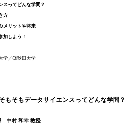
ンスってどんな学問？
き方
ぶメリットや将来
参加しよう！
大学
／
③秋田大学
そもそもデータサイエンスってどんな学問？
 中村 和幸 教授