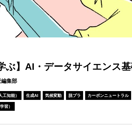
学ぶ】AI・データサイエンス基
景編集部
（人工知能）
生成AI
気候変動
脱プラ
カーボンニュートラル
学習）