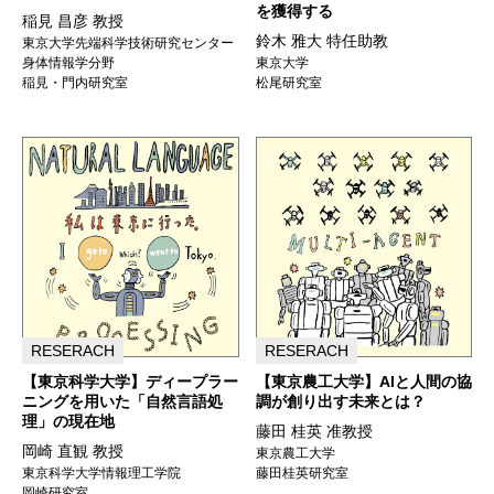
を獲得する
稲見 昌彦 教授
鈴木 雅大 特任助教
東京大学先端科学技術研究センター
身体情報学分野
東京大学
稲見・門内研究室
松尾研究室
RESERACH
RESERACH
【東京科学大学】ディープラー
【東京農工大学】AIと人間の協
ニングを用いた「自然言語処
調が創り出す未来とは？
理」の現在地
藤田 桂英 准教授
岡崎 直観 教授
東京農工大学
東京科学大学情報理工学院
藤田桂英研究室
岡崎研究室