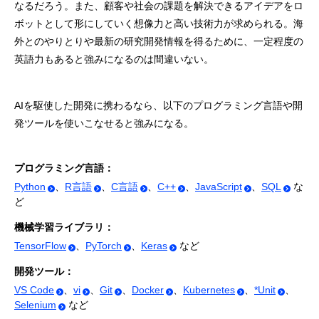
なるだろう。また、顧客や社会の課題を解決できるアイデアをロ
ボットとして形にしていく想像力と高い技術力が求められる。海
外とのやりとりや最新の研究開発情報を得るために、一定程度の
英語力もあると強みになるのは間違いない。
AIを駆使した開発に携わるなら、以下のプログラミング言語や開
発ツールを使いこなせると強みになる。
プログラミング言語：
Python
、
R言語
、
C言語
、
C++
、
JavaScript
、
SQL
な
ど
機械学習ライブラリ：
TensorFlow
、
PyTorch
、
Keras
など
開発ツール：
VS Code
、
vi
、
Git
、
Docker
、
Kubernetes
、
*Unit
、
Selenium
など