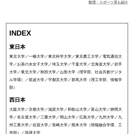
数理・スポーツ系も紹介
INDEX
東日本
東京大学
／
一橋大学
／
東京科学大学
／
東京農工大学
／
電気通信大
学
／
お茶の水女子大学
／
埼玉大学
／
千葉大学
／
北海道大学
／
岩手
大学
／
東北大学
／
秋田大学
／
山形大学
（
理学部
、
社会共創デジタ
ル学環
）／
筑波大学
／
宇都宮大学
／
群馬大学
（
理工学部
、
情報学
部
）
西日本
大阪大学
／
京都大学
／
滋賀大学
／
和歌山大学
／
富山大学
／
静岡大
学
／
名古屋大学
／
三重大学
／
岡山大学
／
広島大学
／
九州大学
／
九
州工業大学
／
佐賀大学
／
長崎大学
／
熊本大学
（
情報融合学環
、
工
学部
）／
琉球大学